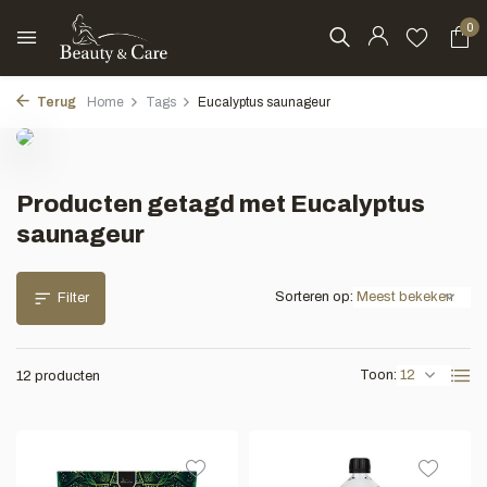
0
Terug
Home
Tags
Eucalyptus saunageur
Producten getagd met Eucalyptus
saunageur
Sorteren op:
Filter
Toon:
12 producten