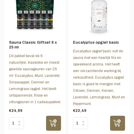
Sauna Classic Giftset 6 x
Eucalyptus opgiet basic
25 ml
Eucalyptus opgiet basic vult de
Dit pakket bevat de 6
sauna met een heerlijk fris en
natuurlijke, klassieke en meest
opwekkend aroma. Het heeft
gewilde saunageuren van 25
een verzachtende werking bij
ml: Eucalyptus, Munt, Lavendel,
verkoudheid. Eucalyptus opgiet
Sinaasappel, Dennen en
basic is goed te mengen met
Lemongrass opgiet. Het biedt
Citroen, Dennen, Kersen,
ontspannende, frisse en
Lavendel, Lemongrass, Munt en
citrusgeuren in 1 cadeaupakket.
Pepermunt.
€24,99
€22,49