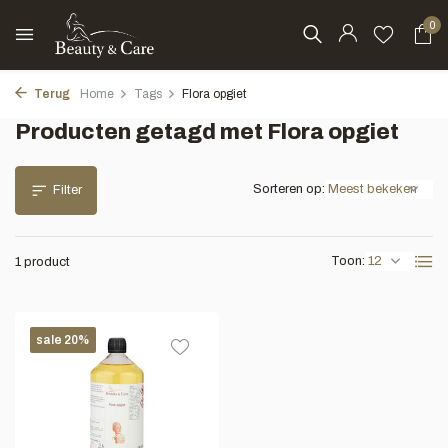
0
Terug
Home
Tags
Flora opgiet
Producten getagd met Flora opgiet
Sorteren op:
Filter
Toon:
1 product
sale 20%