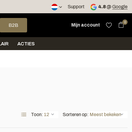
2 werkdagen
Support
4.8
@
Google
op en neer om een beschikbaar resultaat te selecteren. Druk op 
0
Mijn account
B2B
AIR
ACTIES
Toon:
Sorteren op: