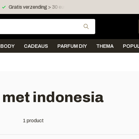
Gratis verzending > 30 euro in NL en BE
Verzending < 
Gebruik de pijltjes 
BODY
CADEAUS
PARFUM DIY
THEMA
POPUL
 met indonesia
1 product