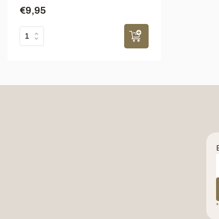
€9,95
*