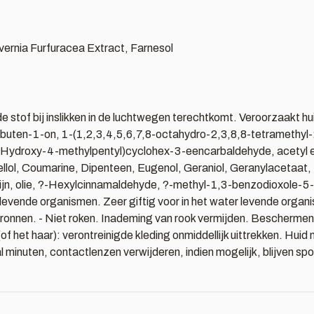
 Evernia Furfuracea Extract, Farnesol
 stof bij inslikken in de luchtwegen terechtkomt. Veroorzaakt huid
-buten-1-on, 1-(1,2,3,4,5,6,7,8-octahydro-2,3,8,8-tetramethy
-Hydroxy-4-methylpentyl)cyclohex-3-eencarbaldehyde, acetyl eu
llol, Coumarine, Dipenteen, Eugenol, Geraniol, Geranylacetaat, H
ntijn, olie, ?-Hexylcinnamaldehyde, ?-methyl-1,3-benzodioxole-5
ter levende organismen. Zeer giftig voor in het water levende org
sbronnen. - Niet roken. Inademing van rook vermijden. Bescher
t haar): verontreinigde kleding onmiddellijk uittrekken. Hu
inuten, contactlenzen verwijderen, indien mogelijk, blijven spo