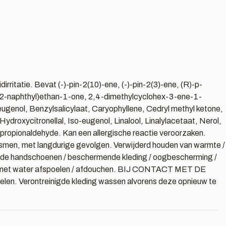
irritatie. Bevat (-)-pin-2(10)-ene, (-)-pin-2(3)-ene, (R)-p-
l-2-naphthyl)ethan-1-one, 2,4-dimethylcyclohex-3-ene-1-
genol, Benzylsalicylaat, Caryophyllene, Cedryl methyl ketone,
ydroxycitronellal, Iso-eugenol, Linalool, Linalylacetaat, Nerol,
-propionaldehyde. Kan een allergische reactie veroorzaken.
anismen, met langdurige gevolgen. Verwijderd houden van warmte /
mende handschoenen / beschermende kleding / oogbescherming /
id met water afspoelen / afdouchen. BIJ CONTACT MET DE
elen. Verontreinigde kleding wassen alvorens deze opnieuw te