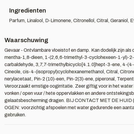
Ingredienten
Parfum, Linalool, D-Limonene, Citronellol, Citral, Geraniol,
Waarschuwing
Gevaar - Ontvlambare vloeistof en damp. Kan dodelijk zijn als de
mentha-1,8-dieen, 1-(2,6,6-trimethyl-3-cyclohexeen-1-yl)-2
carbaldehyde, 3,7,7-trimethylbicyclo[4.1.0]hept-3-ene, 4-(4
Cineole, cis-4-(isopropyl)cyclohexanemethanol, Citral, Citrone
nerylacetaat, Pin-2 (10)-een, Pin-2(3)-ene, piperonal, Terpe
Veroorzaakt ernstige oogirritatie. Zeer giftig voor in het wa
vonken / open vuur / hete oppervlakken en andere ontsteking
gelaatsbescherming dragen. BIJ CONTACT MET DE HUID (of he
OGEN: voorzichtig afspoelen met water gedurende een aantal m
gebruiken.