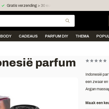
 in NL en BE
Verzending < 2 werkdagen
Gebruik de pijltjes 
BODY
CADEAUS
PARFUM DIY
THEMA
POPUL
onesië parfum
Indonesië parf
een zwaar en 
Argan massag
Maak een ke