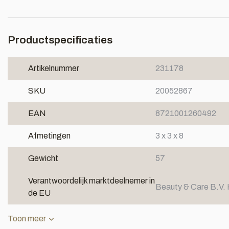
Productspecificaties
Artikelnummer
231178
SKU
20052867
EAN
8721001260492
Afmetingen
3 x 3 x 8
Gewicht
57
Verantwoordelijk marktdeelnemer in
Beauty & Care B.V. 
de EU
Toon meer