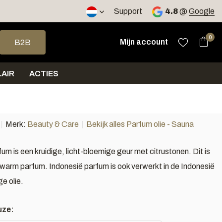
Support
4.8
@
Google
op en neer om een beschikbaar resultaat te selecteren. Druk op 
0
Mijn account
B2B
AIR
ACTIES
Merk:
Beauty & Care
Bekijk alles Parfum olie - Sauna
um is een kruidige, licht-bloemige geur met citrustonen. Dit is
warm parfum. Indonesië parfum is ook verwerkt in de Indonesië
e olie.
uze: