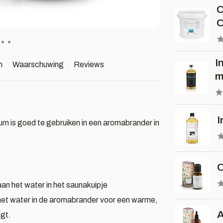
O
O
I
n
Waarschuwing
Reviews
m
I
um is goed te gebruiken in een aromabrander in
O
aan het water in het saunakuipje
 het water in de aromabrander voor een warme,
A
ngt.