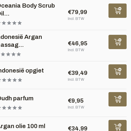
ceania Body Scrub
€79,99
il...
Incl. BTW
ndonesië Argan
€46,95
assag...
Incl. BTW
ndonesië opgiet
€39,49
Incl. BTW
udh parfum
€9,95
Incl. BTW
rgan olie 100 ml
€34,99