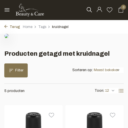
0
Terug
Home
Tags
kruidnagel
Producten getagd met kruidnagel
Sorteren op:
Filter
Toon:
5 producten