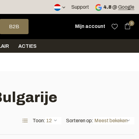
2 werkdagen
Support
4.8
@
Google
op en neer om een beschikbaar resultaat te selecteren. Druk op 
0
Mijn account
B2B
AIR
ACTIES
ulgarije
Toon:
Sorteren op: