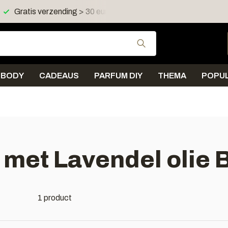
Gratis verzending > 30 euro in NL en BE
Verzending < 
Gebruik de pijltjes 
BODY
CADEAUS
PARFUM DIY
THEMA
POPUL
met Lavendel olie B
1 product