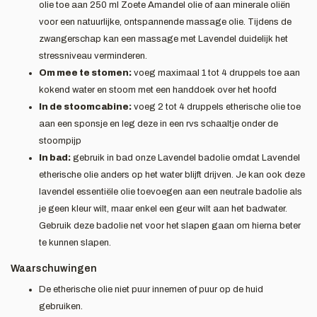
olie toe aan 250 ml Zoete Amandel olie of aan minerale oliën
voor een natuurlijke, ontspannende massage olie. Tijdens de
zwangerschap kan een massage met Lavendel duidelijk het
stressniveau verminderen.
Om mee te stomen:
voeg maximaal 1 tot 4 druppels toe aan
kokend water en stoom met een handdoek over het hoofd
In de stoomcabine:
voeg 2 tot 4 druppels etherische olie toe
aan een sponsje en leg deze in een rvs schaaltje onder de
stoompijp
In bad:
gebruik in bad onze Lavendel badolie omdat Lavendel
etherische olie anders op het water blijft drijven. Je kan ook deze
lavendel essentiële olie toevoegen aan een neutrale badolie als
je geen kleur wilt, maar enkel een geur wilt aan het badwater.
Gebruik deze badolie net voor het slapen gaan om hierna beter
te kunnen slapen.
Waarschuwingen
De etherische olie niet puur innemen of puur op de huid
gebruiken.