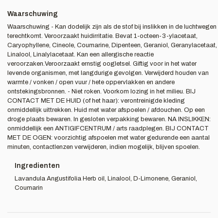
Waarschuwing
Waarschuwing - Kan dodelijk zijn als de stof bij inslikken in de luchtwegen
terechtkomt. Veroorzaakt huidirritatie. Bevat 1-octeen-3-ylacetaat,
Caryophyllene, Cineole, Coumarine, Dipenteen, Geraniol, Geranylacetaat,
Linalool, Linalylacetaat. Kan een allergische reactie
veroorzaken.Veroorzaakt ernstig oogletsel. Giftig voor in het water
levende organismen, met langdurige gevolgen. Verwijderd houden van
warmte / vonken / open vuur / hete oppervlakken en andere
ontstekingsbronnen. - Niet roken. Voorkom lozing in het milieu. BIJ
CONTACT MET DE HUID (of het haar): verontreinigde kleding
onmiddellijk uittrekken. Huid met water afspoelen / afdouchen. Op een
droge plaats bewaren. In gesloten verpakking bewaren. NA INSLIKKEN:
onmiddellijk een ANTIGIFCENTRUM / arts raadplegen. BIJ CONTACT
MET DE OGEN: voorzichtig afspoelen met water gedurende een aantal
minuten, contactlenzen verwijderen, indien mogelijk, blijven spoelen.
Ingredienten
Lavandula Angustifolia Herb oil, Linalool, D-Limonene, Geraniol,
Coumarin