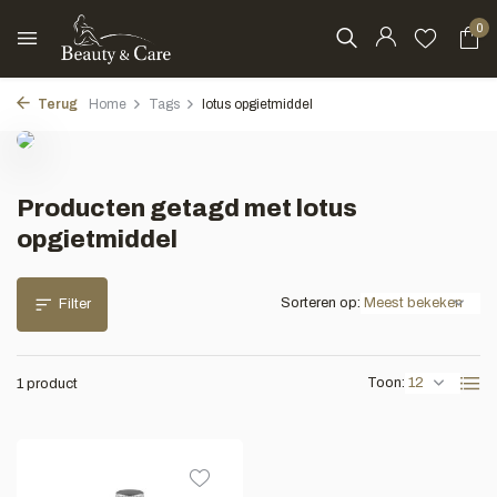
0
Terug
Home
Tags
lotus opgietmiddel
Producten getagd met lotus
opgietmiddel
Sorteren op:
Filter
Toon:
1 product