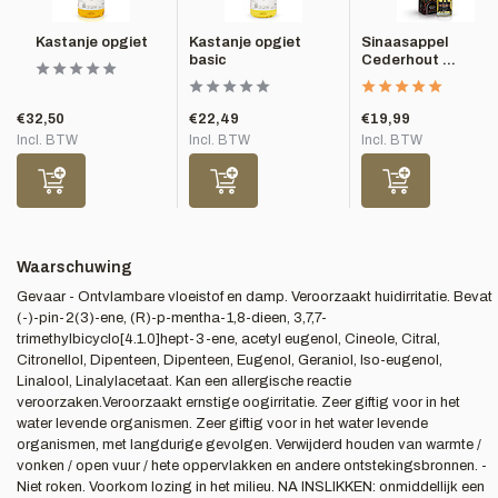
Kastanje opgiet
Kastanje opgiet
Sinaasappel
basic
Cederhout ...
€32,50
€22,49
€19,99
Incl. BTW
Incl. BTW
Incl. BTW
Waarschuwing
Gevaar - Ontvlambare vloeistof en damp. Veroorzaakt huidirritatie. Bevat
(-)-pin-2(3)-ene, (R)-p-mentha-1,8-dieen, 3,7,7-
trimethylbicyclo[4.1.0]hept-3-ene, acetyl eugenol, Cineole, Citral,
Citronellol, Dipenteen, Dipenteen, Eugenol, Geraniol, Iso-eugenol,
Linalool, Linalylacetaat. Kan een allergische reactie
veroorzaken.Veroorzaakt ernstige oogirritatie. Zeer giftig voor in het
water levende organismen. Zeer giftig voor in het water levende
organismen, met langdurige gevolgen. Verwijderd houden van warmte /
vonken / open vuur / hete oppervlakken en andere ontstekingsbronnen. -
Niet roken. Voorkom lozing in het milieu. NA INSLIKKEN: onmiddellijk een