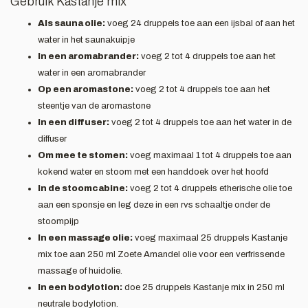
Gebruik Kastanje mix
Als sauna olie:
voeg 24 druppels toe aan een ijsbal of aan het
water in het saunakuipje
In een aromabrander:
voeg 2 tot 4 druppels toe aan het
water in een aromabrander
Op een aromastone:
voeg 2 tot 4 druppels toe aan het
steentje van de aromastone
In een diffuser:
voeg 2 tot 4 druppels toe aan het water in de
diffuser
Om mee te stomen:
voeg maximaal 1 tot 4 druppels toe aan
kokend water en stoom met een handdoek over het hoofd
In de stoomcabine:
voeg 2 tot 4 druppels etherische olie toe
aan een sponsje en leg deze in een rvs schaaltje onder de
stoompijp
In een massage olie:
voeg maximaal 25 druppels Kastanje
mix toe aan 250 ml Zoete Amandel olie voor een verfrissende
massage of huidolie.
In een bodylotion:
doe 25 druppels Kastanje mix in 250 ml
neutrale bodylotion.