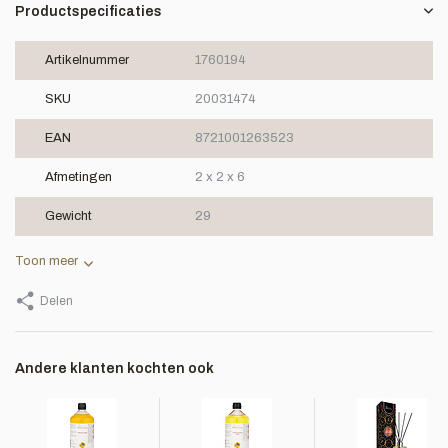
Productspecificaties
Artikelnummer
1760194
SKU
20031474
EAN
8721001263523
Afmetingen
2 x 2 x 6
Gewicht
29
Toon meer
Delen
Andere klanten kochten ook