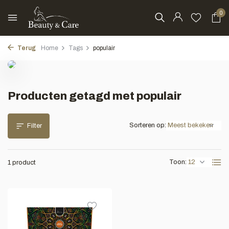
0
Terug
Home
Tags
populair
Producten getagd met populair
Sorteren op:
Filter
Toon:
1 product