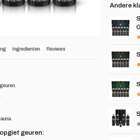
Andere kl
S
G
ing
Ingredienten
Reviews
S
S
ageuren.
.
S
sauna.
 opgiet geuren: