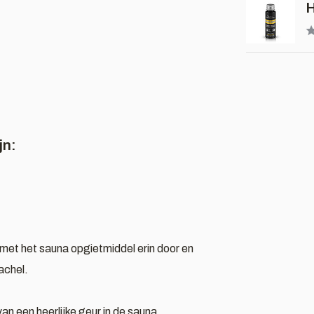
H
jn:
r met het sauna opgietmiddel erin door en
achel.
an een heerlijke geur in de sauna.