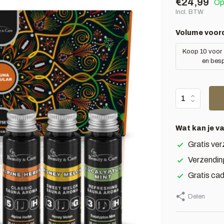
€24,99
Op
Incl. BTW
Volume voord
Koop 10 voor
en bes
Wat kan je v
Gratis ver
Verzendin
Gratis ca
Delen