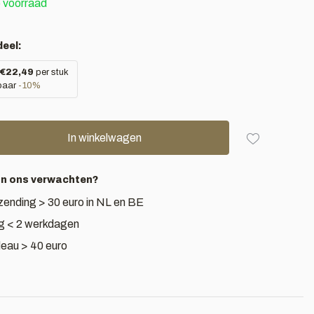
 voorraad
eel:
€22,49
per stuk
paar
-10%
In winkelwagen
an ons verwachten?
zending > 30 euro in NL en BE
g < 2 werkdagen
deau > 40 euro