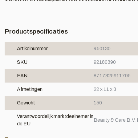
Productspecificaties
Artikelnummer
450130
SKU
92180390
EAN
8717825911795
Afmetingen
22 x 11 x 3
Gewicht
150
Verantwoordelijk marktdeelnemer in
Beauty & Care B.V. 
de EU