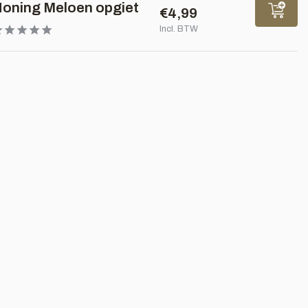
oning Meloen opgiet
€4,99
Incl. BTW