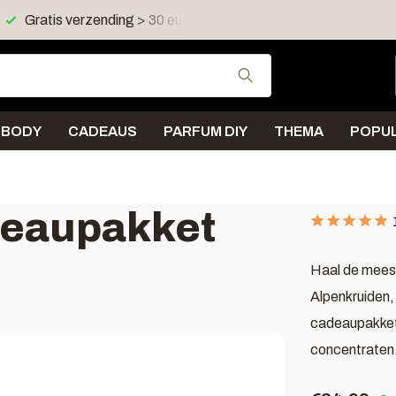
 in NL en BE
Verzending < 2 werkdagen
Gebruik de pijltjes 
BODY
CADEAUS
PARFUM DIY
THEMA
POPUL
deaupakket
Haal de meest
Alpenkruiden,
cadeaupakket 
concentraten