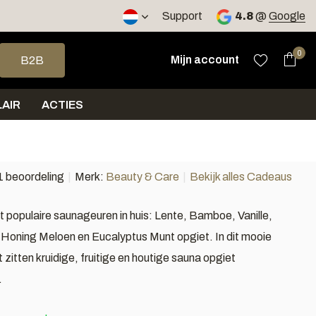
Support
4.8
@
Google
op en neer om een beschikbaar resultaat te selecteren. Druk op 
0
Mijn account
B2B
AIR
ACTIES
1 beoordeling
Merk:
Beauty & Care
Bekijk alles Cadeaus
 populaire saunageuren in huis: Lente, Bamboe, Vanille,
 Honing Meloen en Eucalyptus Munt opgiet. In dit mooie
zitten kruidige, fruitige en houtige sauna opgiet
.