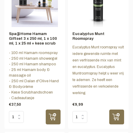
Spa@Home Hamam
Eucalyptus Munt
Giftset 3 x 250 ml, 1 x 100
Roomspray
ml, 1 x 25 ml + kese scrub
Eucalyptus Munt roomspray vult
- 100 ml Hamam roomspray
iedere gewenste ruimte met
- 250 ml Hamam showergel
een verfrissende mix van mint
- 250 ml Hamam shampoo
en eucalyptus. Eucalyptus
- 25 ml Hamam body &
Muntroomspray helpt u weer vrij
massage oil
te ademen. Ze heeft een
- 250 ml Dalan d'Olive Hand
verfrissende en verkoelende
& Bodycrème
- Kese Scrubhandschoen
werking.
- Cadeautasje
€37,50
€9,99