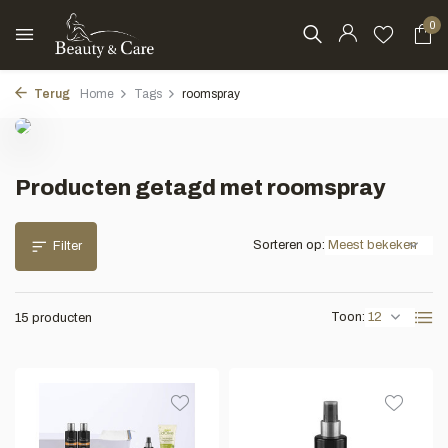
0
Terug
Home
Tags
roomspray
Producten getagd met roomspray
Sorteren op:
Filter
Toon:
15 producten