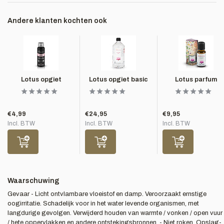
Andere klanten kochten ook
Lotus opgiet
Lotus opgiet basic
Lotus parfum
€4,99
€24,95
€9,95
Incl. BTW
Incl. BTW
Incl. BTW
Waarschuwing
Gevaar - Licht ontvlambare vloeistof en damp. Veroorzaakt ernstige
oogirritatie. Schadelijk voor in het water levende organismen, met
langdurige gevolgen. Verwijderd houden van warmte / vonken / open vuur
/ hete oppervlakken en andere ontstekingsbronnen. - Niet roken. Opslag-