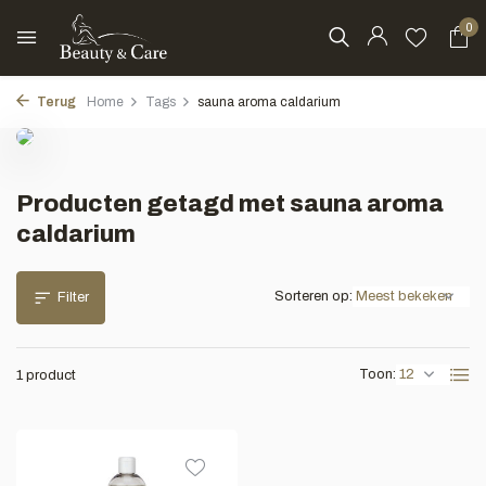
0
Terug
Home
Tags
sauna aroma caldarium
Producten getagd met sauna aroma
caldarium
Sorteren op:
Filter
Toon:
1 product