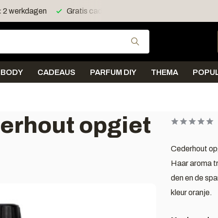
Gratis verzending > 30 euro in NL en BE
Verzending <
Gebruik de pijltjes 
BODY
CADEAUS
PARFUM DIY
THEMA
POPUL
erhout opgiet
Cederhout opg
Haar aroma tr
den en de spa
kleur oranje.