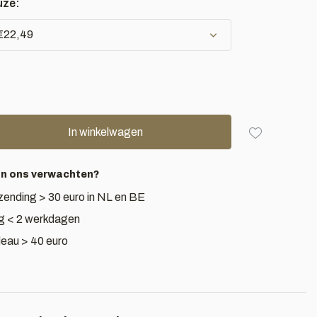
uze:
 €22,49
In winkelwagen
an ons verwachten?
zending > 30 euro in NL en BE
g < 2 werkdagen
deau > 40 euro