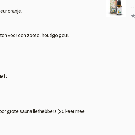
..
eur oranje.
en voor een zoete, houtige geur.
et:
f door grote sauna liefhebbers (20 keer mee