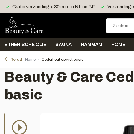
BE
Verzending < 2 werkdagen
Gratis cadeau > 40 euro
ETHERISCHE OLIE
SAUNA
HAMMAM
HOME
Terug
Home
Cederhout opgiet basic
Beauty & Care Ced
basic