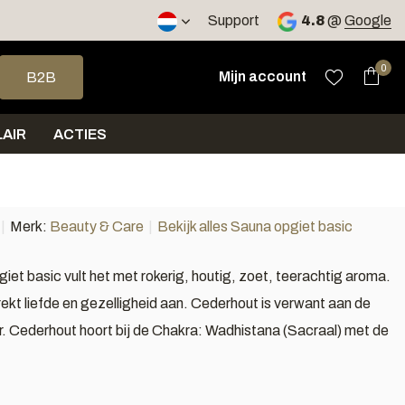
 2 werkdagen
Support
4.8
@
Google
op en neer om een beschikbaar resultaat te selecteren. Druk op 
0
Mijn account
B2B
AIR
ACTIES
Merk:
Beauty & Care
Bekijk alles Sauna opgiet basic
iet basic vult het met rokerig, houtig, zoet, teerachtig aroma.
ekt liefde en gezelligheid aan. Cederhout is verwant aan de
r. Cederhout hoort bij de Chakra: Wadhistana (Sacraal) met de