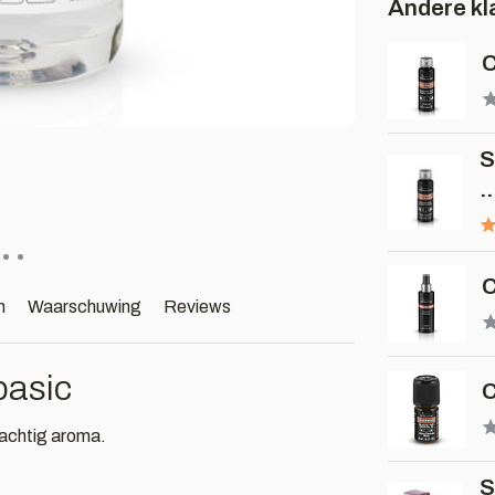
Andere kl
C
S
..
C
n
Waarschuwing
Reviews
basic
C
rachtig aroma.
S