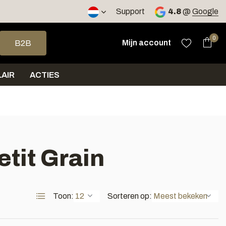
2 werkdagen
Support
4.8
@
Google
op en neer om een beschikbaar resultaat te selecteren. Druk op 
0
Mijn account
B2B
AIR
ACTIES
tit Grain
Toon:
Sorteren op: