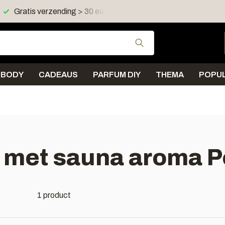
Gratis verzending > 30 euro in NL en BE
Verzending < 
Gebruik de pijltjes 
BODY
CADEAUS
PARFUM DIY
THEMA
POPUL
met sauna aroma Pe
1 product