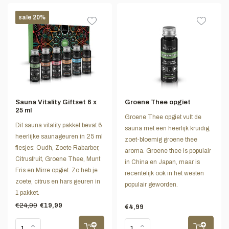
sale 20%
Sauna Vitality Giftset 6 x
Groene Thee opgiet
25 ml
Groene Thee opgiet vult de
Dit sauna vitality pakket bevat 6
sauna met een heerlijk kruidig,
heerlijke saunageuren in 25 ml
zoet-bloemig groene thee
flesjes: Oudh, Zoete Rabarber,
aroma. Groene thee is populair
Citrusfruit, Groene Thee, Munt
in China en Japan, maar is
Fris en Mirre opgiet. Zo heb je
recentelijk ook in het westen
zoete, citrus en hars geuren in
populair geworden.
1 pakket.
€24,99
€19,99
€4,99