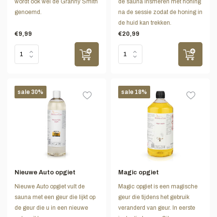
wordt ook wel de Granny Smith
de sauna insmeren met honing
genoemd.
na de sessie zodat de honing in
de huid kan trekken.
€9,99
€20,99
sale 30%
sale 18%
Nieuwe Auto opgiet
Magic opgiet
Nieuwe Auto opgiet vult de
Magic opgiet is een magische
sauna met een geur die lijkt op
geur die tijdens het gebruik
de geur die u in een nieuwe
veranderd van geur. In eerste