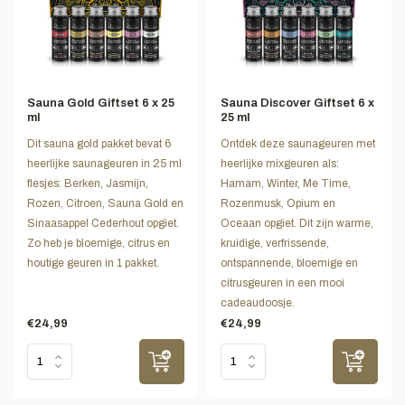
Sauna Gold Giftset 6 x 25
Sauna Discover Giftset 6 x
ml
25 ml
Dit sauna gold pakket bevat 6
Ontdek deze saunageuren met
heerlijke saunageuren in 25 ml
heerlijke mixgeuren als:
flesjes: Berken, Jasmijn,
Hamam, Winter, Me Time,
Rozen, Citroen, Sauna Gold en
Rozenmusk, Opium en
Sinaasappel Cederhout opgiet.
Oceaan opgiet. Dit zijn warme,
Zo heb je bloemige, citrus en
kruidige, verfrissende,
houtige geuren in 1 pakket.
ontspannende, bloemige en
citrusgeuren in een mooi
cadeaudoosje.
€24,99
€24,99