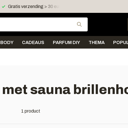
Gratis verzending > 30 euro in NL en BE
Verzending < 
Gebruik de pijltjes 
BODY
CADEAUS
PARFUM DIY
THEMA
POPUL
 met sauna brillenh
1 product