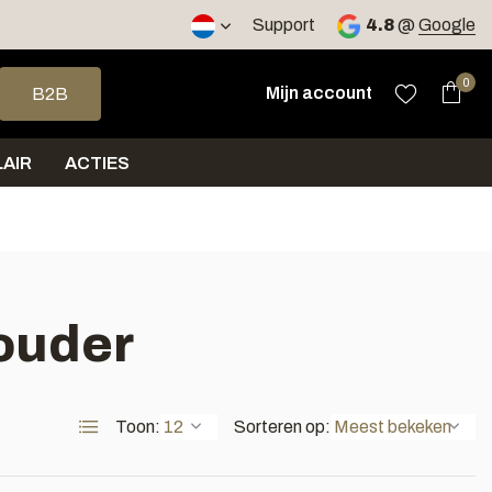
2 werkdagen
Support
4.8
@
Google
op en neer om een beschikbaar resultaat te selecteren. Druk op 
0
Mijn account
B2B
AIR
ACTIES
ouder
Toon:
Sorteren op: