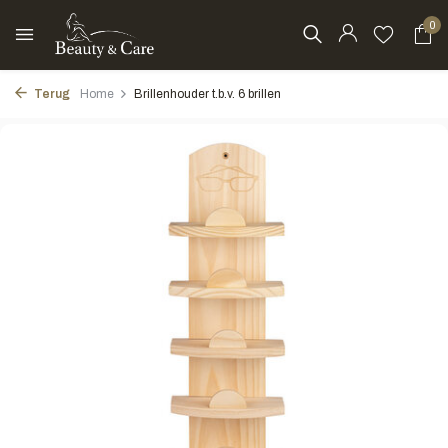
0
Terug
Home
Brillenhouder t.b.v. 6 brillen