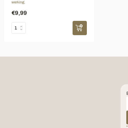
werking.
€9,99
*