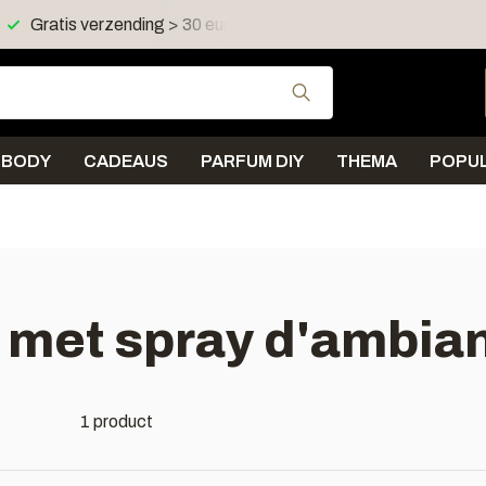
Gratis verzending > 30 euro in NL en BE
Verzending < 
Gebruik de pijltjes 
BODY
CADEAUS
PARFUM DIY
THEMA
POPUL
 met spray d'ambia
1 product