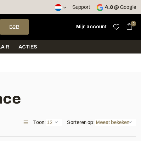
2 werkdagen
Support
4.8
@
Google
op en neer om een beschikbaar resultaat te selecteren. Druk op 
0
Mijn account
B2B
AIR
ACTIES
nce
Toon:
Sorteren op: