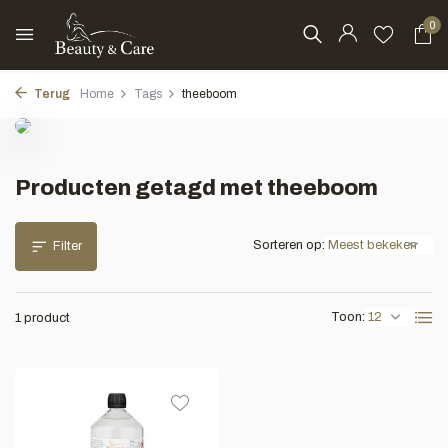
0
Terug
Home
Tags
theeboom
Producten getagd met theeboom
Sorteren op:
Filter
Toon:
1 product