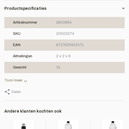
Productspecificaties
Artikelnummer
1803894
SKU
20003274
EAN
8717825912471
Afmetingen
2 x 2 x 6
Gewicht
31
Toon meer
Delen
Andere klanten kochten ook