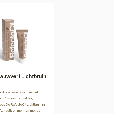
auwverf Lichtbruin
enkbrauwverf / wimperverf
. 3.1 is een natuurlijke,
leur. De RefectoCil Lichtbruin nr.
h fantastisch mengen met de