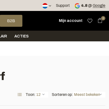
2 werkdagen
Support
4.8
@
Google
op en neer om een beschikbaar resultaat te selecteren. Druk op 
0
Mijn account
B2B
AIR
ACTIES
f
Toon:
Sorteren op: