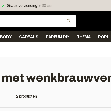
Gratis verzending > 30 euro in NL en BE
Verzending < 
Gebruik de pijltjes 
BODY
CADEAUS
PARFUM DIY
THEMA
POPUL
 met wenkbrauwver
2 producten