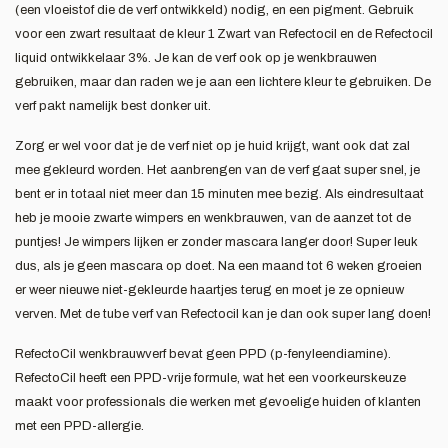
(een vloeistof die de verf ontwikkeld) nodig, en een pigment. Gebruik
voor een zwart resultaat de kleur 1 Zwart van Refectocil en de Refectocil
liquid ontwikkelaar 3%. Je kan de verf ook op je wenkbrauwen
gebruiken, maar dan raden we je aan een lichtere kleur te gebruiken. De
verf pakt namelijk best donker uit.
Zorg er wel voor dat je de verf niet op je huid krijgt, want ook dat zal
mee gekleurd worden. Het aanbrengen van de verf gaat super snel, je
bent er in totaal niet meer dan 15 minuten mee bezig. Als eindresultaat
heb je mooie zwarte wimpers en wenkbrauwen, van de aanzet tot de
puntjes! Je wimpers lijken er zonder mascara langer door! Super leuk
dus, als je geen mascara op doet. Na een maand tot 6 weken groeien
er weer nieuwe niet-gekleurde haartjes terug en moet je ze opnieuw
verven. Met de tube verf van Refectocil kan je dan ook super lang doen!
RefectoCil wenkbrauwverf bevat geen PPD (p-fenyleendiamine).
RefectoCil heeft een PPD-vrije formule, wat het een voorkeurskeuze
maakt voor professionals die werken met gevoelige huiden of klanten
met een PPD-allergie.