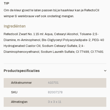
TIP
Om de kleur goed te laten passen bij je haarkleur kan je RefectoCil
wimper & wenkbrauw verf ook onderling mengen.
Ingrediënten
Refectocil Zwart No. 1 15 ml: Aqua, Cetearyl Alcohol, Toluene-2,5-
Diamine, m-Aminophenol, Bis-Diglyceryl Polyacyladipate-2, PEG-40
Hydrogenated Castor Oil, Sodium Cetearyl Sulfate, 2,4-
Diaminophenoxyethanol, Sodium Laureth Sulfate, CI 77499, CI 77491
Productspecificaties
Artikelnummer
410701
SKU
82007178
Afmetingen
3 x 3 x 11