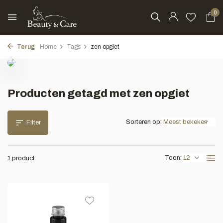
0
Terug
Home
Tags
zen opgiet
Producten getagd met zen opgiet
Sorteren op:
Filter
Toon:
1 product