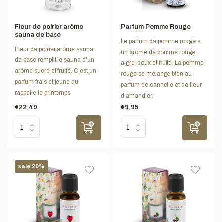
Fleur de poirier arôme
Parfum Pomme Rouge
sauna de base
Le parfum de pomme rouge a
Fleur de poirier arôme sauna
un arôme de pomme rouge
de base remplit le sauna d'un
aigre-doux et fruité. La pomme
arôme sucré et fruité. C'est un
rouge se mélange bien au
parfum frais et jeune qui
parfum de cannelle et de fleur
rappelle le printemps.
d'amandier.
€22,49
€9,95
sale 20%