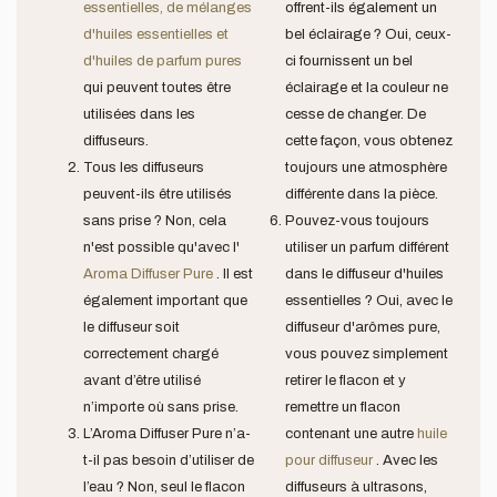
essentielles, de mélanges
offrent-ils également un
d'huiles essentielles et
bel éclairage ? Oui, ceux-
d'huiles de parfum pures
ci fournissent un bel
qui peuvent toutes être
éclairage et la couleur ne
utilisées dans les
cesse de changer. De
diffuseurs.
cette façon, vous obtenez
Tous les diffuseurs
toujours une atmosphère
peuvent-ils être utilisés
différente dans la pièce.
sans prise ? Non, cela
Pouvez-vous toujours
n'est possible qu'avec l'
utiliser un parfum différent
Aroma Diffuser Pure
. Il est
dans le diffuseur d'huiles
également important que
essentielles ? Oui, avec le
le diffuseur soit
diffuseur d'arômes pure,
correctement chargé
vous pouvez simplement
avant d’être utilisé
retirer le flacon et y
n’importe où sans prise.
remettre un flacon
L’Aroma Diffuser Pure n’a-
contenant une autre
huile
t-il pas besoin d’utiliser de
pour diffuseur
. Avec les
l’eau ? Non, seul le flacon
diffuseurs à ultrasons,