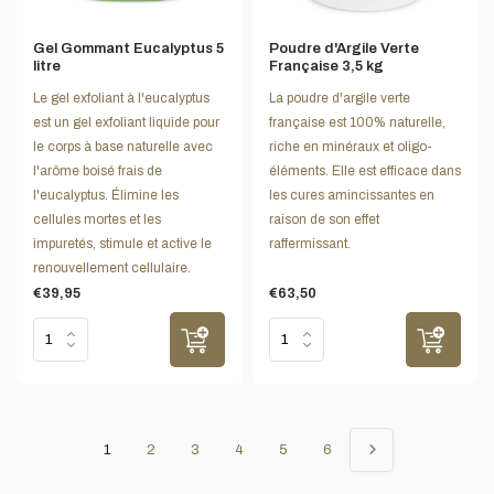
Gel Gommant Eucalyptus 5
Poudre d'Argile Verte
litre
Française 3,5 kg
Le gel exfoliant à l'eucalyptus
La poudre d'argile verte
est un gel exfoliant liquide pour
française est 100% naturelle,
le corps à base naturelle avec
riche en minéraux et oligo-
l'arôme boisé frais de
éléments. Elle est efficace dans
l'eucalyptus. Élimine les
les cures amincissantes en
cellules mortes et les
raison de son effet
impuretés, stimule et active le
raffermissant.
renouvellement cellulaire.
€39,95
€63,50
1
2
3
4
5
6