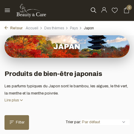
0
Retour
Accueil
Des thèmes
Pays
Japon
Produits de bien-être japonais
Les parfums typiques du Japon sont le bambou, les algues, le thé vert,
la menthe et la menthe poivrée.
Lire plus
Trier par:
Filter