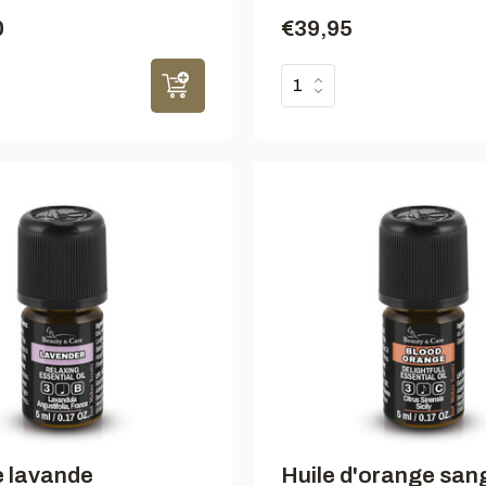
0
€39,95
e lavande
Huile d'orange san