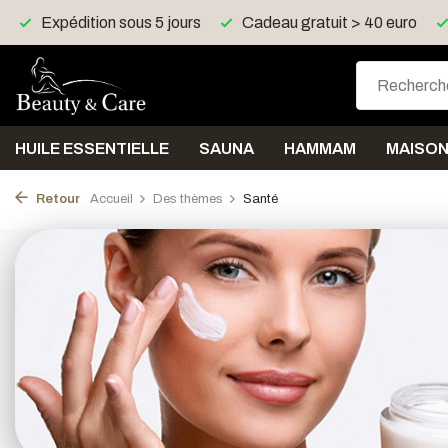
Cadeau gratuit > 40 euro
Livraison gratuite > 150 eu
HUILE ESSENTIELLE
SAUNA
HAMMAM
MAISO
Retour
Accueil
Des thèmes
Santé