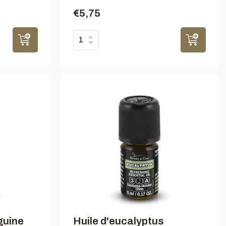
€5,75
guine
Huile d'eucalyptus