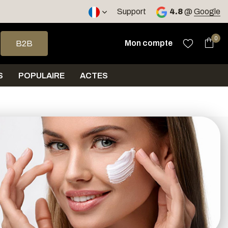
ours
Support
4.8
@
Google
 haut et bas pour sélectionner le résultat disponible. Appuyez sur 
0
Mon compte
B2B
S
POPULAIRE
ACTES