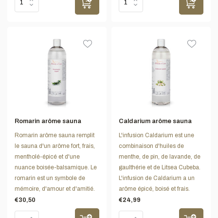
Romarin arôme sauna
Caldarium arôme sauna
Romarin arôme sauna remplit
L'infusion Caldarium est une
le sauna d'un arôme fort, frais,
combinaison d'huiles de
mentholé-épicé et d'une
menthe, de pin, de lavande, de
nuance boisée-balsamique. Le
gaulthérie et de Litsea Cubeba.
romarin est un symbole de
L'infusion de Caldarium a un
mémoire, d'amour et d'amitié.
arôme épicé, boisé et frais.
€30,50
€24,99