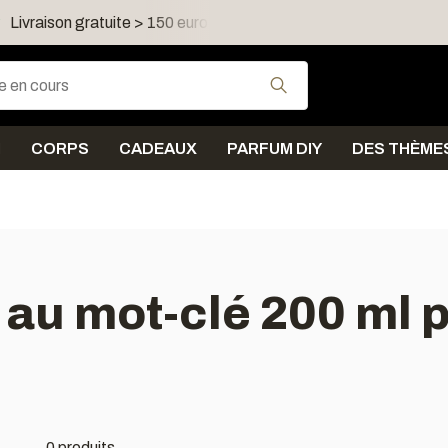
Livraison gratuite > 150 euro dans FR, LU, UK, IE, AT, PL, CZ
Utilisez les flèches
N
CORPS
CADEAUX
PARFUM DIY
DES THÈME
 au mot-clé 200 ml 
0 produits