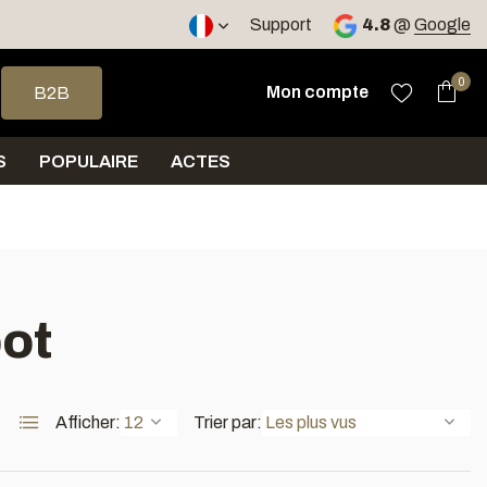
, RO
Expédition sous 5 jours
Support
4.8
@
Google
 haut et bas pour sélectionner le résultat disponible. Appuyez sur 
0
Mon compte
B2B
S
POPULAIRE
ACTES
pot
Afficher:
Trier par: