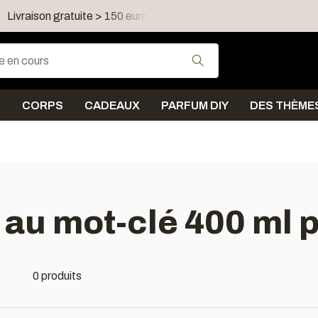
Livraison gratuite > 150 euro dans FR, LU, UK, IE, AT, PL, CZ
Utilisez les flèches
N
CORPS
CADEAUX
PARFUM DIY
DES THÈME
 au mot-clé 400 ml 
0 produits