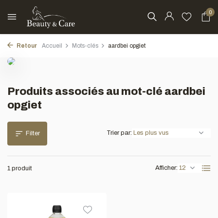
0
Retour
Accueil
Mots-clés
aardbei opgiet
Produits associés au mot-clé aardbei
opgiet
Trier par:
Filter
Afficher:
1 produit