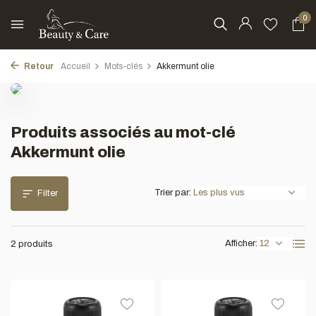
0
Retour
Accueil
Mots-clés
Akkermunt olie
Produits associés au mot-clé
Akkermunt olie
Trier par:
Filter
Afficher:
2 produits