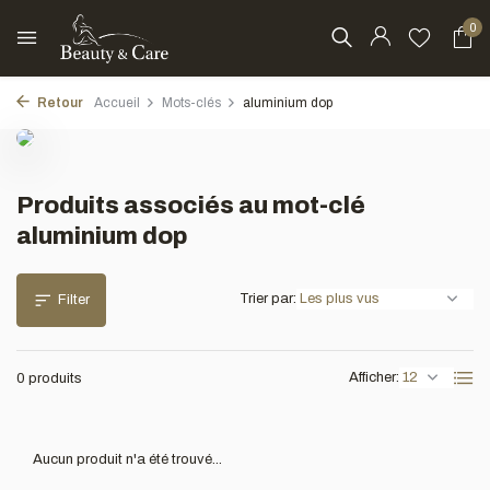
0
Retour
Accueil
Mots-clés
aluminium dop
Produits associés au mot-clé
aluminium dop
Trier par:
Filter
Afficher:
0 produits
Aucun produit n'a été trouvé...