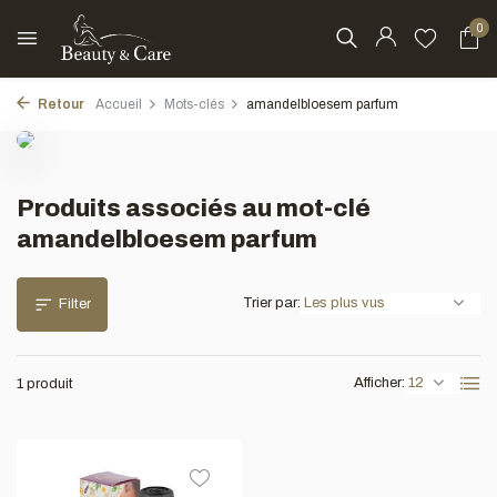
0
Retour
Accueil
Mots-clés
amandelbloesem parfum
Produits associés au mot-clé
amandelbloesem parfum
Trier par:
Filter
Afficher:
1 produit