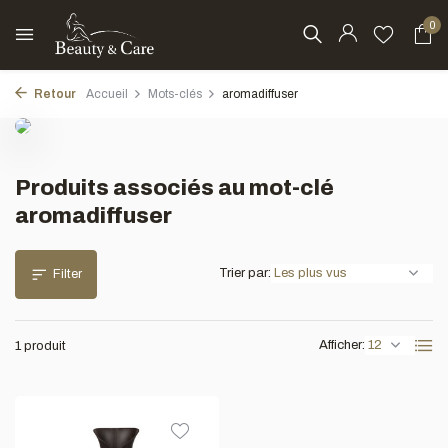
0
Retour
Accueil
Mots-clés
aromadiffuser
Produits associés au mot-clé
aromadiffuser
Trier par:
Filter
Afficher:
1 produit