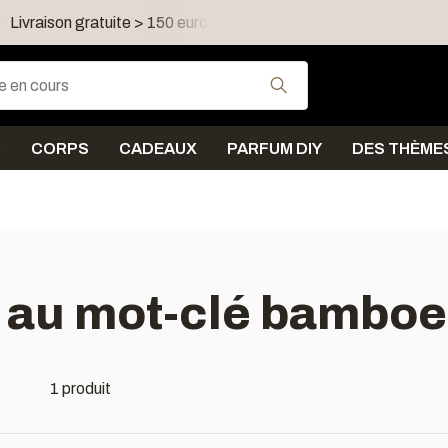
Livraison gratuite > 150 euro dans FR, LU, UK, IE, AT, PL, CZ
Utilisez les flèches
N
CORPS
CADEAUX
PARFUM DIY
DES THÈME
 au mot-clé bamboe
1 produit