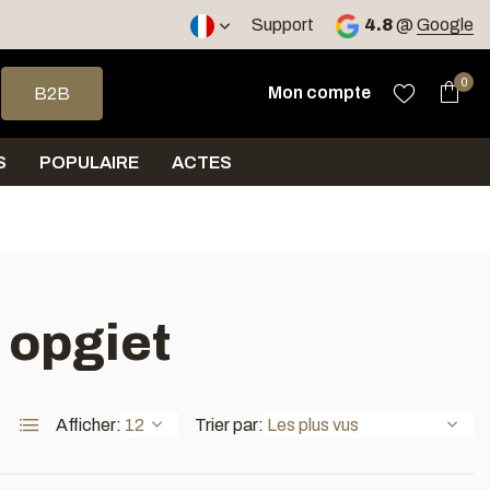
, RO
Expédition sous 5 jours
Support
4.8
@
Google
 haut et bas pour sélectionner le résultat disponible. Appuyez sur 
0
Mon compte
B2B
S
POPULAIRE
ACTES
 opgiet
Afficher:
Trier par: