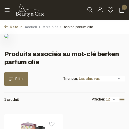
0
Retour
Accueil
Mots-clés
berken parfum olie
Produits associés au mot-clé berken
parfum olie
Trier par:
Filter
Afficher:
1 produit