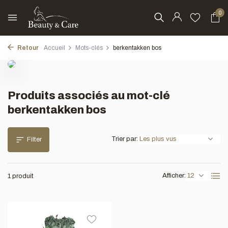
0
Retour
Accueil
Mots-clés
berkentakken bos
Produits associés au mot-clé
berkentakken bos
Trier par:
Filter
Afficher:
1 produit