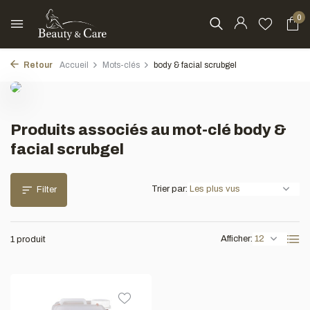
0
Retour
Accueil
Mots-clés
body & facial scrubgel
Produits associés au mot-clé body &
facial scrubgel
Trier par:
Filter
Afficher:
1 produit