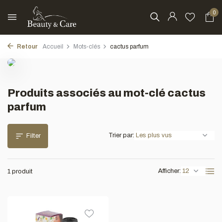
0
Retour
Accueil
Mots-clés
cactus parfum
Produits associés au mot-clé cactus
parfum
Trier par:
Filter
Afficher:
1 produit