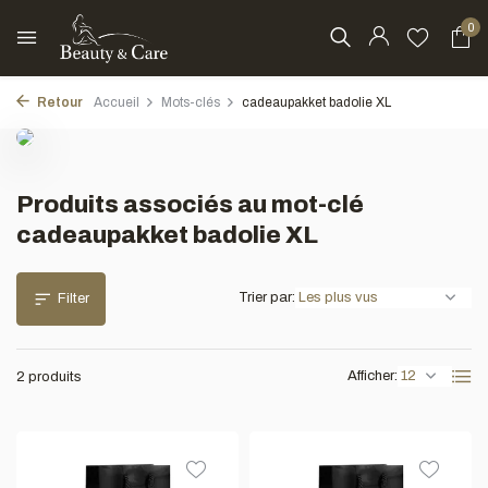
0
Retour
Accueil
Mots-clés
cadeaupakket badolie XL
Produits associés au mot-clé
cadeaupakket badolie XL
Trier par:
Filter
Afficher:
2 produits