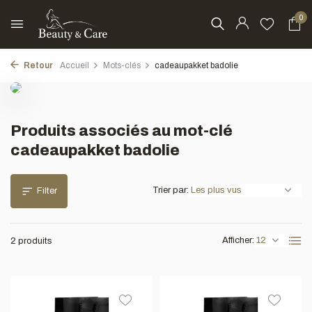
0
Retour
Accueil
Mots-clés
cadeaupakket badolie
Produits associés au mot-clé
cadeaupakket badolie
Trier par:
Filter
Afficher:
2 produits