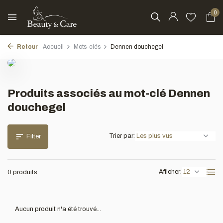
0
Retour
Accueil
Mots-clés
Dennen douchegel
Produits associés au mot-clé Dennen
douchegel
Trier par:
Filter
Afficher:
0 produits
Aucun produit n'a été trouvé...