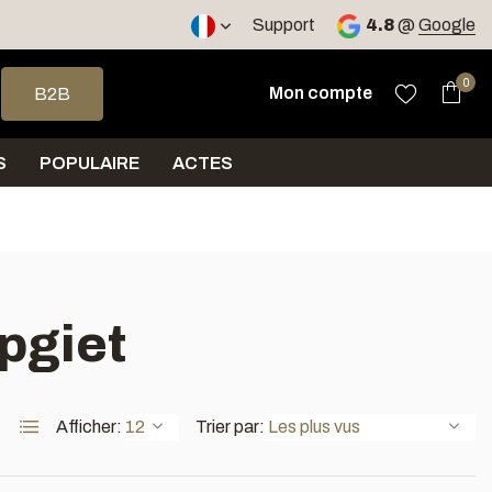
, RO
Expédition sous 5 jours
Support
4.8
@
Google
 haut et bas pour sélectionner le résultat disponible. Appuyez sur 
0
Mon compte
B2B
S
POPULAIRE
ACTES
pgiet
Afficher:
Trier par: