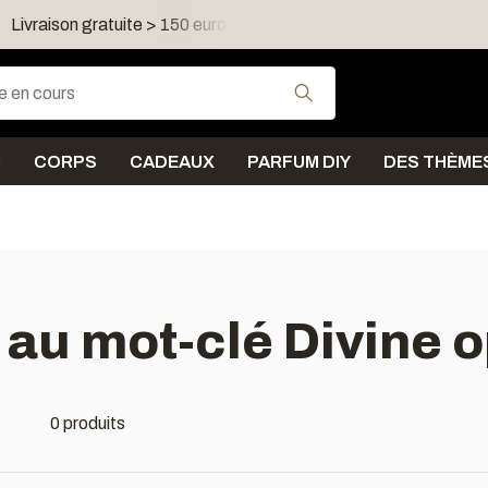
Livraison gratuite > 150 euro dans FR, LU, UK, IE, AT, PL, CZ
Utilisez les flèches
N
CORPS
CADEAUX
PARFUM DIY
DES THÈME
 au mot-clé Divine o
0 produits