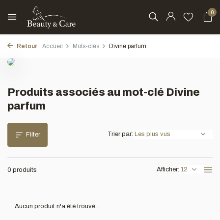
0
Retour
Accueil
Mots-clés
Divine parfum
Produits associés au mot-clé Divine
parfum
Trier par:
Filter
Afficher:
0 produits
Aucun produit n'a été trouvé...