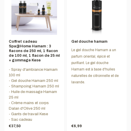
Coffret cadeau
Gel douche hamam
Spa@Home Hamam : 3
Le gel douche Hamam a un
flacons de 250 ml, 1 flacon
de 100 ml, 1 flacon de 25 ml
parfum oriental, épicé et
+ gommage Kese
purifiant. Le gel douche
Hamam est à base d'huiles
- Spray d'ambiance Hamam
100 ml
naturelles de citronnelle et de
- Gel douche Hamam 250 ml
lavande.
- Shampoing Hamam 250 ml
- Huile de massage Hamam
25 ml
- Crème mains et corps
Dalan d'Olive 250 ml
- Gants de travail Kese
- Sac cadeau
€37,50
€6,99