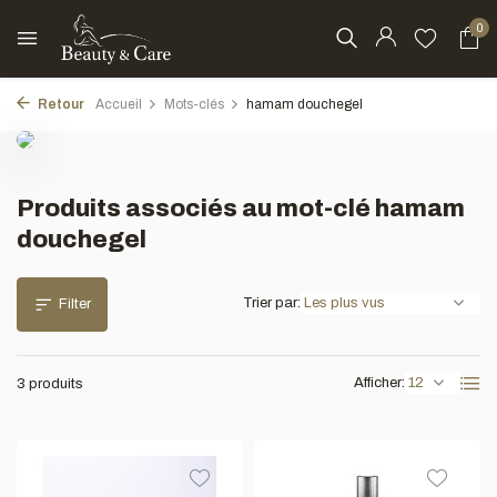
0
Retour
Accueil
Mots-clés
hamam douchegel
Produits associés au mot-clé hamam
douchegel
Trier par:
Filter
Afficher:
3 produits