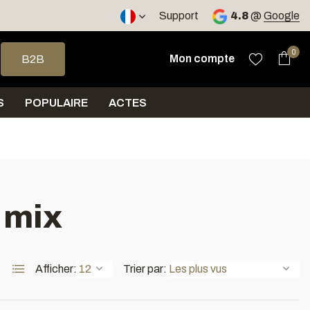
 PL, CZ, RO
Support
4.8
@
Google
 haut et bas pour sélectionner le résultat disponible. Appuyez sur 
0
Mon compte
B2B
S
POPULAIRE
ACTES
 mix
Afficher:
Trier par: