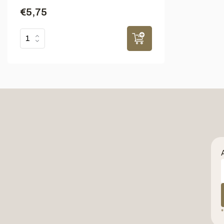
€5,75
*