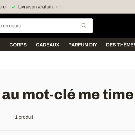
uro
Livraison gratuite > 150 euro dans FR, LU, UK, IE, AT,
Utilisez les flèches
N
CORPS
CADEAUX
PARFUM DIY
DES THÈME
 au mot-clé me time
1 produit