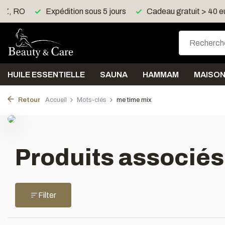
 CZ, RO
Expédition sous 5 jours
Cadeau gratuit > 40 e
HUILE ESSENTIELLE
SAUNA
HAMMAM
MAISO
Retour
Accueil
Mots-clés
me time mix
Produits associés
Filter